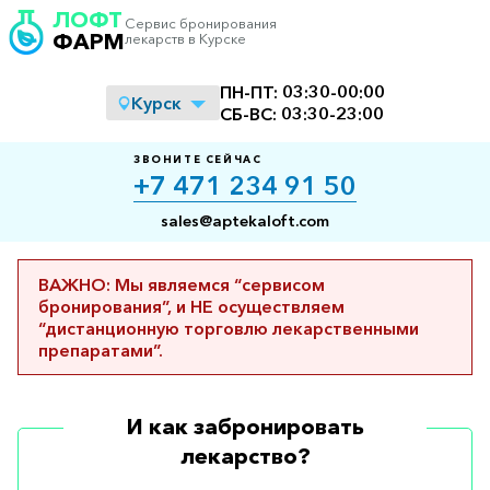
ЛОФТ
Сервис бронирования
ФАРМ
лекарств в Курске
ПН-ПТ:
03:30
-
00:00
Курск
СБ-ВС:
03:30
-
23:00
ЗВОНИТЕ СЕЙЧАС
+7 471 234 91 50
sales@aptekaloft.com
ВАЖНО: Мы являемся “сервисом
бронирования”, и НЕ осуществляем
“дистанционную торговлю лекарственными
препаратами”.
И как забронировать
лекарство?